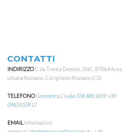
CONTATTI
INDIRIZZO
C.da Trenta Demoni, SNC, 87064 Area
urbana Rossano, Corigliano-Rossano (CS)
TELEFONO
Geometra Civale 338 4861859
+39
0983510917
EMAIL
Informazioni
generali:
info@impresaedilecivale.it
– Uff.