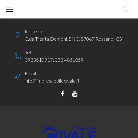
Skip
to
content
Indirizzo:
C.da Trenta Demoni, SNC, 87067 Rossano (CS)
Tel:
0983510917
;
338 4861859
Email
info@impresaedilecivale.it
Facebook
YouTube